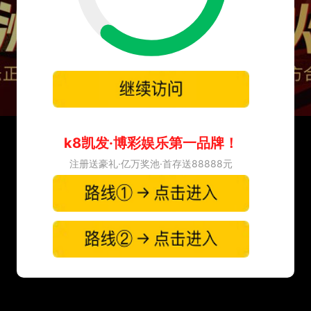
k8凯发·博彩娱乐第一品牌！
注册送豪礼·亿万奖池·首存送88888元